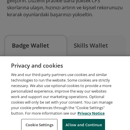
geliştirin. Düzenli pratikle daha yüksek CPS
skorlarına ulaşın, hızınızı artırın ve kişisel rekorunuzu
kırarak oyunlardaki başarınızı yükseltin.
Badge Wallet
Skills Wallet
Privacy and cookies
This user has chosen not to share their badges
publicly.
We and our third-party partners use cookies and similar
technologies to run the website. Some cookies are strictly
necessary. We also use optional cookies to provide a more
personalized experience, improve the way our websites
work and support our marketing operations. Optional
cookies will only be set with your consent. You can manage
your cookie preferences through the "Cookie Settings"
Request Demo
About Credly
Terms
Privacy
button. For more information see our
Privacy Notice
Developers
Support
Cookies
Cookie Settings
Do Not Sell My Personal Information
Allow and Continue