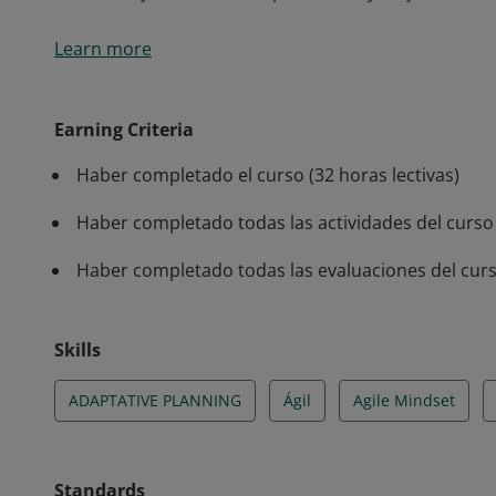
El acreditado ha demostrado sus conocimientos y hab
Learn more
y técnicas que son aplicables en prácticamente cual
haber adquirido conocimientos con principios y menta
participación de las partes interesadas, rendimiento 
Earning Criteria
detección y resolución de problemas y mejora conti
Haber completado el curso (32 horas lectivas)
Haber completado todas las actividades del curso
Haber completado todas las evaluaciones del curs
Skills
ADAPTATIVE PLANNING
Ágil
Agile Mindset
Standards