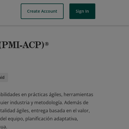
Create Account
Sign In
 (PMI-ACP)®
aid
ilidades en prácticas ágiles, herramientas
quier industria y metodología. Además de
lidad ágiles, entrega basada en el valor,
del equipo, planificación adaptativa,
nua.