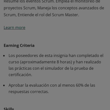
Resume los eventos Scrum. Emplea el monitoreo de
proyectos Scrum, Maneja los conceptos avanzados de
Scrum, Entiende el rol del Scrum Master.
Los ganadores de esta insignia han completado con
Learn more
éxito el curso teórico-práctico de Scrum Master en
modalidad e-learning. El poseedor de esta insignia
Define los conceptos de Agile y Scrum, Reconoce las
Earning Criteria
prácticas de Scrum, Explica la planificación de Scrum,
Los poseedores de esta insignia han completado el
Resume los eventos Scrum. Emplea el monitoreo de
curso (aproximadamente 8 horas) y han realizado
proyectos Scrum, Maneja los conceptos avanzados de
las prácticas con el simulador de la prueba de
Scrum, Entiende el rol del Scrum Master.
certificación.
Aprobar la evaluación con al menos 60% de las
respuestas correctas.
Skills