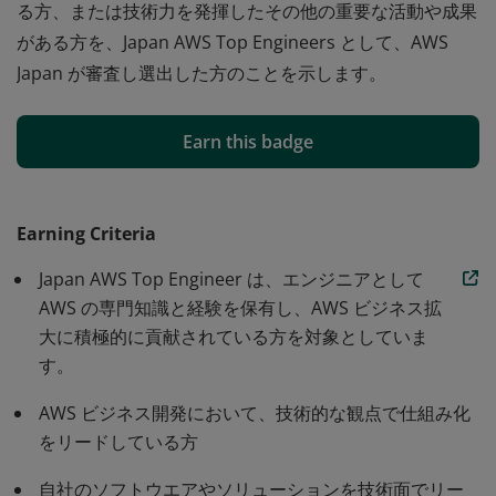
る方、または技術力を発揮したその他の重要な活動や成果
がある方を、Japan AWS Top Engineers として、AWS
Japan が審査し選出した方のことを示します。
本バッジは 2025 Japan AWS Top Engineer に選出された
ことを示します。「Japan AWS Top Engineer Program」
Earn this badge
とは、AWS Partner Network (APN) に参加している会社
に所属している AWS エンジニアを対象にした日本独自の
表彰プログラムです。特定の AWS 認定資格を持ち、AWS
Earning Criteria
ビジネス拡大につながる技術力を発揮した活動を行ってい
Japan AWS Top Engineer は、エンジニアとして
る方、または技術力を発揮したその他の重要な活動や成果
AWS の専門知識と経験を保有し、AWS ビジネス拡
がある方を、Japan AWS Top Engineers として、AWS
大に積極的に貢献されている方を対象としていま
Japan が審査し選出した方のことを示します。
す。
AWS ビジネス開発において、技術的な観点で仕組み化
をリードしている方
自社のソフトウエアやソリューションを技術面でリー