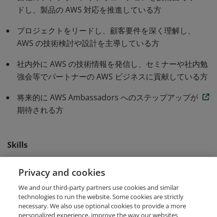
ドし、製品の AWS 対応を推進している方
プロジェクトをリードし、顧客要件を深く理解し、
AWS の技術検討や設計を主導している方
社内外に AWS の技術情報を発信し、セミナーや社内勉
強会等でパートナーの AWS ビジネスに貢献している方
将来的に AWS Ambassadors へのステップアップが
期待される方
Skills
AWS
AWS Experience
AWS Expertise
Privacy and cookies
We and our third-party partners use cookies and similar
Ownership
Thought Leadership
technologies to run the website. Some cookies are strictly
necessary. We also use optional cookies to provide a more
personalized experience, improve the way our websites