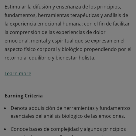
Estimular la difusión y enseñanza de los principios,
fundamentos, herramientas terapéuticas y análisis de
la experiencia emocional humana; con el fin de facilitar
la comprensión de las experiencias de dolor
emocional, mental y espiritual que se expresan en el
aspecto físico corporal y biológico propendiendo por el
retorno al equilibrio y bienestar holista.
Estimular la difusión y enseñanza de los principios,
Learn more
fundamentos, herramientas terapéuticas y análisis de
la experiencia emocional humana; con el fin de facilitar
la comprensión de las experiencias de dolor
Earning Criteria
emocional, mental y espiritual que se expresan en el
Denota adquisición de herramientas y fundamentos
aspecto físico corporal y biológico propendiendo por el
esenciales del análisis biológico de las emociones.
retorno al equilibrio y bienestar holista.
Conoce bases de complejidad y algunos principios