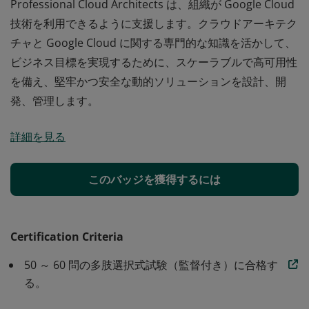
Professional Cloud Architects は、組織が Google Cloud
技術を利用できるように支援します。クラウドアーキテク
チャと Google Cloud に関する専門的な知識を活かして、
ビジネス目標を実現するために、スケーラブルで高可用性
を備え、堅牢かつ安全な動的ソリューションを設計、開
発、管理します。
Professional Cloud Architects は、組織が Google Cloud
詳細を見る
技術を利用できるように支援します。クラウドアーキテク
チャと Google Cloud に関する専門的な知識を活かして、
ビジネス目標を実現するために、スケーラブルで高可用性
このバッジを獲得するには
を備え、堅牢かつ安全な動的ソリューションを設計、開
発、管理します。
Certification Criteria
50 ～ 60 問の多肢選択式試験（監督付き）に合格す
る。