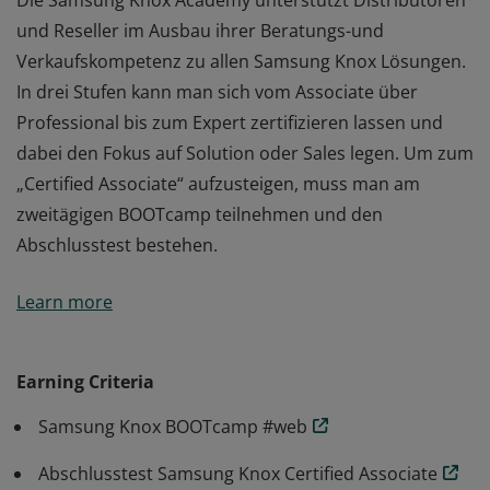
Die Samsung Knox Academy unterstützt Distributoren
und Reseller im Ausbau ihrer Beratungs-und
Verkaufskompetenz zu allen Samsung Knox Lösungen.
In drei Stufen kann man sich vom Associate über
Professional bis zum Expert zertifizieren lassen und
dabei den Fokus auf Solution oder Sales legen. Um zum
„Certified Associate“ aufzusteigen, muss man am
zweitägigen BOOTcamp teilnehmen und den
Abschlusstest bestehen.
Die Samsung Knox Academy unterstützt Distributoren
Learn more
und Reseller im Ausbau ihrer Beratungs-und
Verkaufskompetenz zu allen Samsung Knox Lösungen.
In drei Stufen kann man sich vom Associate über
Earning Criteria
Professional bis zum Expert zertifizieren lassen und
Samsung Knox BOOTcamp #web
dabei den Fokus auf Solution oder Sales legen. Um zum
„Certified Associate“ aufzusteigen, muss man am
Abschlusstest Samsung Knox Certified Associate