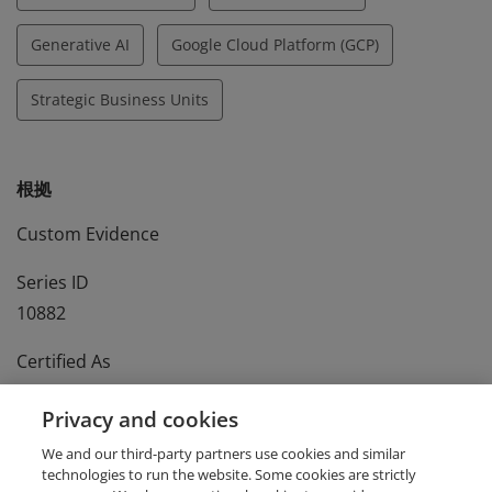
Generative AI
Google Cloud Platform (GCP)
Strategic Business Units
根拠
Custom Evidence
Series ID
10882
Certified As
Masaki Haga
Privacy and cookies
Certification ID
We and our third-party partners use cookies and similar
98b3a6b5c61340969a9fef21dc0213b6
technologies to run the website. Some cookies are strictly