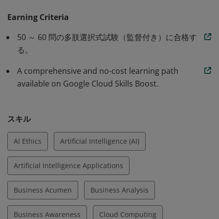
を組織が導入できることを理解しています。Google
Cloud のエンタープライズ対応サービスを利用して、 生
Earning Criteria
成 AI を活用する取り組みに影響を与え、 さまざまなビジ
50 ～ 60 問の多肢選択式試験（監督付き）に合格す
ネス部門や業界における機会を特定し、イノベーションを
る。
加速します。この認定資格は、実践的な技術経験の有無を
A comprehensive and no-cost learning path
問わず、あらゆる職務のすべての方を対象としています。
available on Google Cloud Skills Boost.
スキル
AI Ethics
Artificial Intelligence (AI)
Artificial Intelligence Applications
Business Acumen
Business Analysis
Business Awareness
Cloud Computing