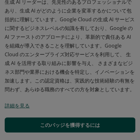
生成 AI リーダーは、先見性のあるプロフェッショナルで
あり、生成 AI がどのように企業を変革するかについて包
括的に理解しています。Google Cloud の生成 AI サービス
に関するビジネスレベルの知識を有しており、Google の
AI ファーストのアプローチにより、革新的で責任ある AI
を組織が導入できることを理解しています。Google
Cloud のエンタープライズ対応サービスを利用して、 生
成 AI を活用する取り組みに影響を与え、 さまざまなビジ
ネス部門や業界における機会を特定し、イノベーションを
加速します。この認定資格は、実践的な技術経験の有無を
問わず、あらゆる職務のすべての方を対象としています。
生成 AI リーダーは、先見性のあるプロフェッショナルで
詳細を見る
あり、生成 AI がどのように企業を変革するかについて包
括的に理解しています。Google Cloud の生成 AI サービス
に関するビジネスレベルの知識を有しており、Google の
このバッジを獲得するには
AI ファーストのアプローチにより、革新的で責任ある AI