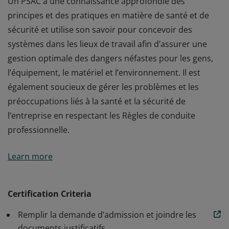
Un PSAC a une connaissance approfondie des
principes et des pratiques en matière de santé et de
sécurité et utilise son savoir pour concevoir des
systèmes dans les lieux de travail afin d’assurer une
gestion optimale des dangers néfastes pour les gens,
l’équipement, le matériel et l’environnement. Il est
également soucieux de gérer les problèmes et les
préoccupations liés à la santé et la sécurité de
l’entreprise en respectant les Règles de conduite
professionnelle.
Un PSAC a une connaissance approfondie des
Learn more
principes et des pratiques en matière de santé et de
sécurité et utilise son savoir pour concevoir des
systèmes dans les lieux de travail afin d’assurer une
Certification Criteria
gestion optimale des dangers néfastes pour les gens,
Remplir la demande d’admission et joindre les
l’équipement, le matériel et l’environnement. Il est
documents justificatifs.