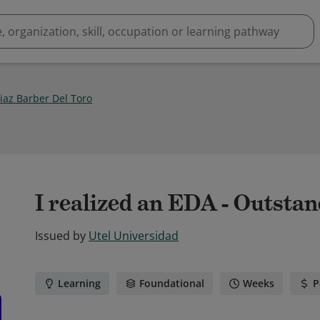
iaz Barber Del Toro
I realized an EDA - Outsta
Issued by
Utel Universidad
Learning
Foundational
Weeks
P