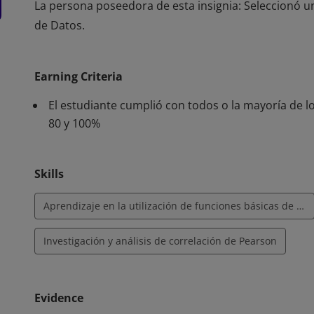
La persona poseedora de esta insignia: Seleccionó un 
de Datos.
La persona poseedora de esta insignia: Seleccionó un 
de Datos.
Earning Criteria
El estudiante cumplió con todos o la mayoría de lo
80 y 100%
Skills
Aprendizaje en la utilización de funciones básicas de estadística desde Excel
Investigación y análisis de correlación de Pearson
Evidence