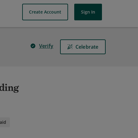
Create Account
Sign In
Verify
Celebrate
nding
aid