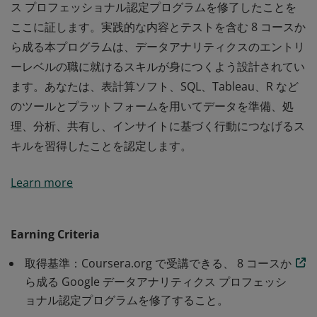
ス プロフェッショナル認定プログラムを修了したことを
ここに証します。実践的な内容とテストを含む 8 コースか
ら成る本プログラムは、データアナリティクスのエントリ
ーレベルの職に就けるスキルが身につくよう設計されてい
ます。あなたは、表計算ソフト、SQL、Tableau、R など
のツールとプラットフォームを用いてデータを準備、処
理、分析、共有し、インサイトに基づく行動につなげるス
キルを習得したことを認定します。
あなたは Google が開発した Google データアナリティク
Learn more
ス プロフェッショナル認定プログラムを修了したことを
ここに証します。実践的な内容とテストを含む 8 コースか
ら成る本プログラムは、データアナリティクスのエントリ
Earning Criteria
ーレベルの職に就けるスキルが身につくよう設計されてい
取得基準：Coursera.org で受講できる、 8 コースか
ます。あなたは、表計算ソフト、SQL、Tableau、R など
ら成る Google データアナリティクス プロフェッシ
のツールとプラットフォームを用いてデータを準備、処
ョナル認定プログラムを修了すること。
理、分析、共有し、インサイトに基づく行動につなげるス