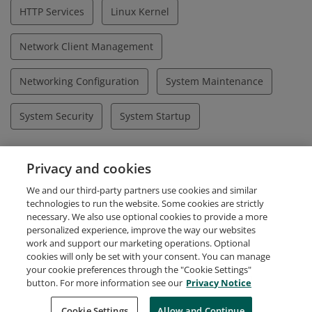
HTTP Services
Linux Kernel
Network Client Management
Networking Configuration
System Maintenance
System Security
System Startup
Privacy and cookies
Nachweis
We and our third-party partners use cookies and similar
Evidence
technologies to run the website. Some cookies are strictly
necessary. We also use optional cookies to provide a more
personalized experience, improve the way our websites
work and support our marketing operations. Optional
cookies will only be set with your consent. You can manage
your cookie preferences through the "Cookie Settings"
Request Demo
About Credly
Terms
Privacy
button. For more information see our
Privacy Notice
Developers
Support
Cookies
Cookie Settings
Do Not Sell My Personal Information
Allow and Continue