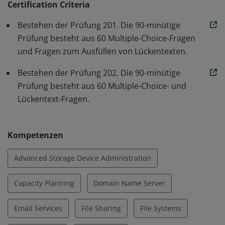
SSH-, Web-, Datei- (FTP, NFS, Samba) und E-Mail-Server
Certification Criteria
zu konfigurieren sowie Assistenten zu beaufsichtigen
Bestehen der Prüfung 201. Die 90-minütige
und das Management bei der Automatisierung und
Prüfung besteht aus 60 Multiple-Choice-Fragen
Anschaffung zu beraten.
und Fragen zum Ausfüllen von Lückentexten.
Bestehen der Prüfung 202. Die 90-minütige
Prüfung besteht aus 60 Multiple-Choice- und
Lückentext-Fragen.
Kompetenzen
Advanced Storage Device Administration
Capacity Planning
Domain Name Server
Email Services
File Sharing
File Systems