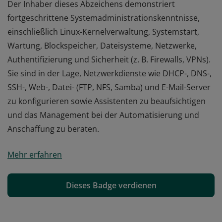
Der Inhaber dieses Abzeichens demonstriert
fortgeschrittene Systemadministrationskenntnisse,
einschließlich Linux-Kernelverwaltung, Systemstart,
Wartung, Blockspeicher, Dateisysteme, Netzwerke,
Authentifizierung und Sicherheit (z. B. Firewalls, VPNs).
Sie sind in der Lage, Netzwerkdienste wie DHCP-, DNS-,
SSH-, Web-, Datei- (FTP, NFS, Samba) und E-Mail-Server
zu konfigurieren sowie Assistenten zu beaufsichtigen
und das Management bei der Automatisierung und
Anschaffung zu beraten.
Der Inhaber dieses Abzeichens demonstriert
Mehr erfahren
fortgeschrittene Systemadministrationskenntnisse,
einschließlich Linux-Kernelverwaltung, Systemstart,
Wartung, Blockspeicher, Dateisysteme, Netzwerke,
Dieses Badge verdienen
Authentifizierung und Sicherheit (z. B. Firewalls, VPNs).
Sie sind in der Lage, Netzwerkdienste wie DHCP-, DNS-,